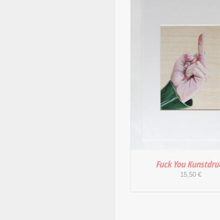
IN DEN WARENKORB
DETAILS
Fuck You Kunstdru
15,50
€