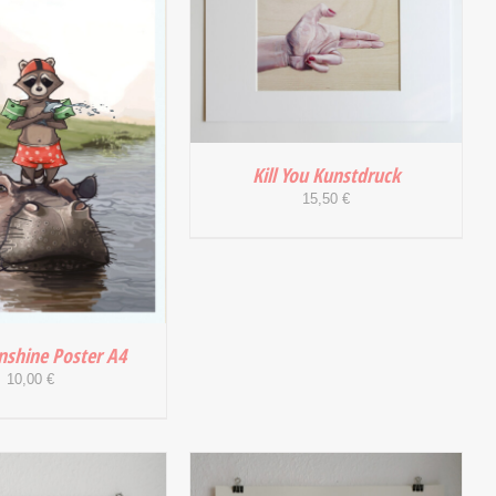
Kill You Kunstdruck
15,50
€
IN DEN WARENKORB
/
DETAILS
nshine Poster A4
10,00
€