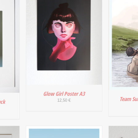
IN DEN WARENKORB
/
DETAILS
Glow Girl Poster A3
Team Su
uck
12,50
€
IN DEN WARENKORB
/