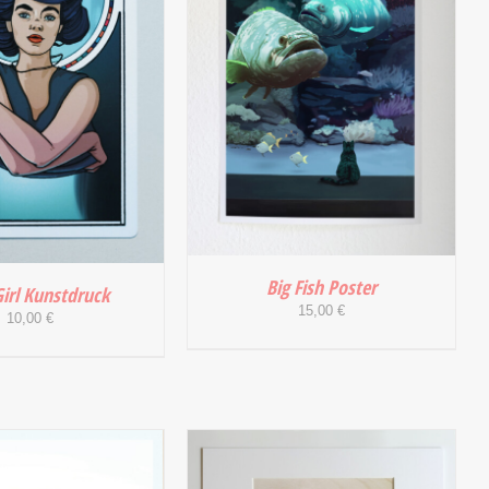
Big Fish Poster
Girl Kunstdruck
15,00
€
10,00
€
IN DEN WARENKORB
/
 WARENKORB
/
DETAILS
DETAILS