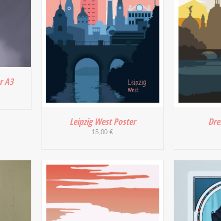
r A3
Leipzig West Poster
Dre
15,00
€
/
IN DEN WARENKORB
/
IN DEN
DETAILS