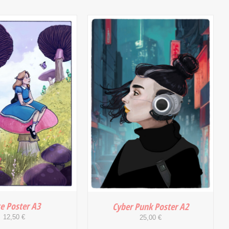
IN DEN WARENKORB
/
 WARENKORB
/
DETAILS
DETAILS
ce Poster A3
Cyber Punk Poster A2
12,50
€
25,00
€