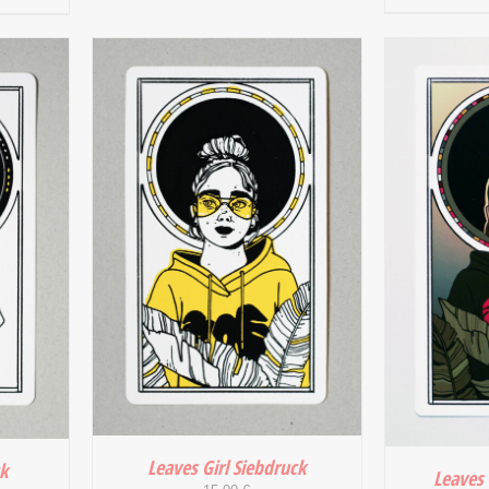
IN DEN
/
Leaves Girl Siebdruck
ck
Leaves 