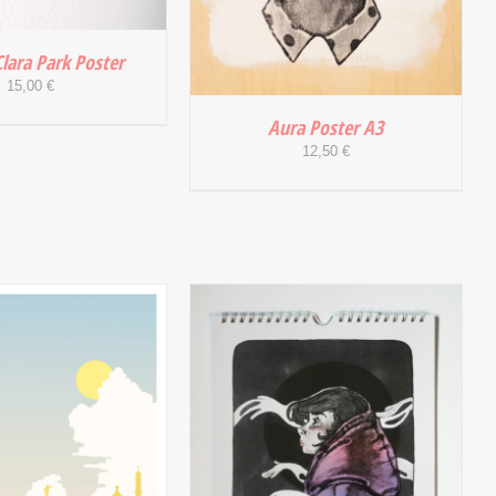
Clara Park Poster
15,00
€
Aura Poster A3
12,50
€
 WARENKORB
/
DETAILS
IN DEN WARENKORB
/
DETAILS