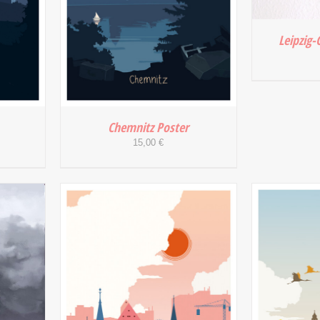
Leipzig-
IN DEN
Chemnitz Poster
15,00
€
IN DEN WARENKORB
/
/
DETAILS