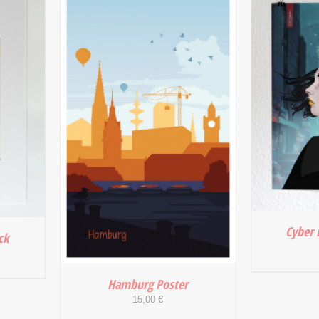
DETAILS
IN DEN
/
Cyber 
ck
Hamburg Poster
15,00
€