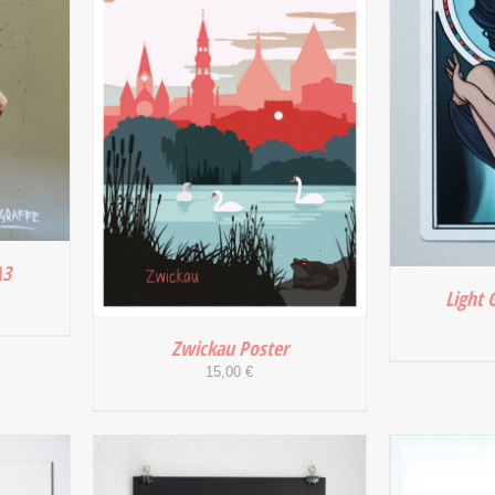
A3
Light 
Zwickau Poster
15,00
€
/
IN DEN