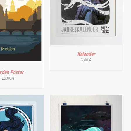
Kalender
5,00
€
sden Poster
15,00
€
IN DEN WARENKORB
/
DETAILS
 WARENKORB
/
DETAILS