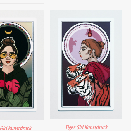
 WARENKORB
/
IN DEN WARENKORB
/
DETAILS
DETAILS
Tiger Girl Kunstdruck
Girl Kunstdruck