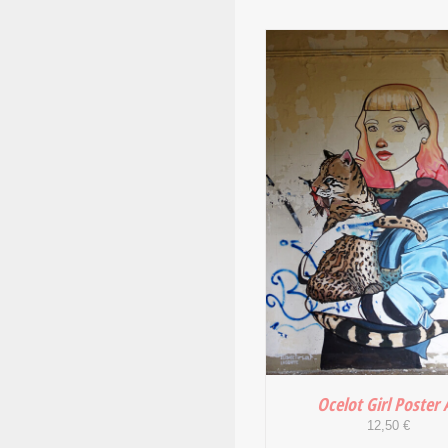
IN DEN WARENKORB
DETAILS
Ocelot Girl Poster 
12,50
€