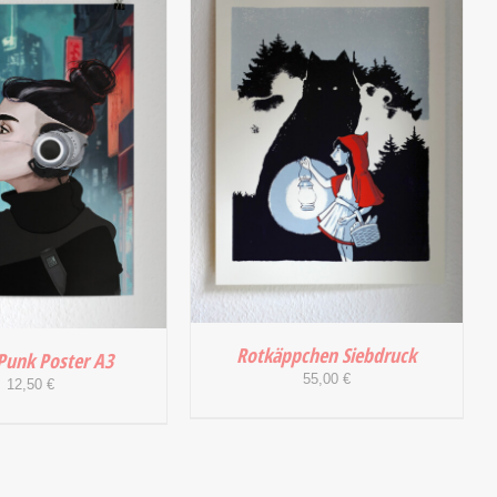
 WARENKORB
/
DETAILS
Rotkäppchen Siebdruck
Punk Poster A3
55,00
€
12,50
€