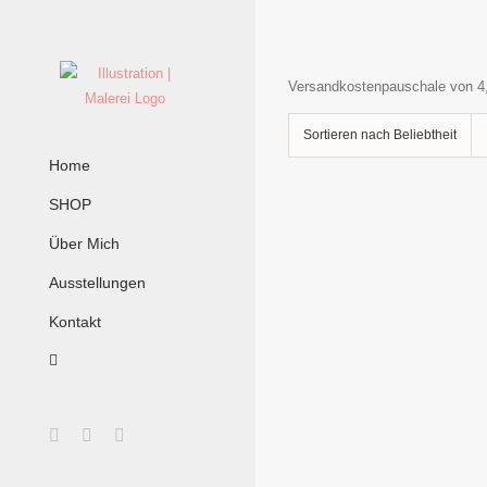
Zum
Inhalt
springen
Versandkostenpauschale von 4
Sortieren nach
Beliebtheit
Home
SHOP
Über Mich
IN
DEN
Ausstellungen
WARENKORB
/
Kontakt
DETAILS
Facebook
Instagram
E-
Mail