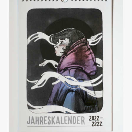
PRODUKT
WEIST
MEHRERE
VARIANTEN
AUF.
DIE
OPTIONEN
KÖNNEN
AUF
DER
PRODUKTSEITE
GEWÄHLT
WERDEN