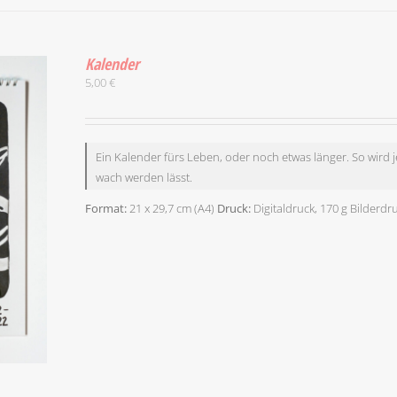
PRODUKT
WEIST
MEHRERE
Kalender
VARIANTEN
AUF.
5,00
€
IE
OPTIONEN
KÖNNEN
AUF
Ein Kalender fürs Leben, oder noch etwas länger. So wird 
DER
PRODUKTSEITE
wach werden lässt.
GEWÄHLT
WERDEN
Format:
21 x 29,7 cm (A4)
Druck:
Digitaldruck, 170 g Bilderdr