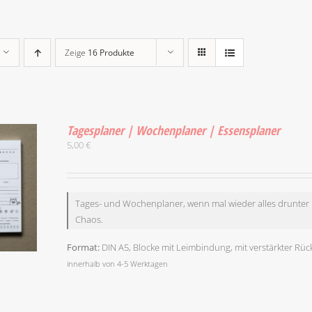
Zeige
16 Produkte
Tagesplaner | Wochenplaner | Essensplaner
5,00
€
Tages- und Wochenplaner, wenn mal wieder alles drunter u
Chaos.
Format:
DIN A5, Blocke mit Leimbindung, mit verstärkter Rüc
innerhalb von 4-5 Werktagen
DIESES
/