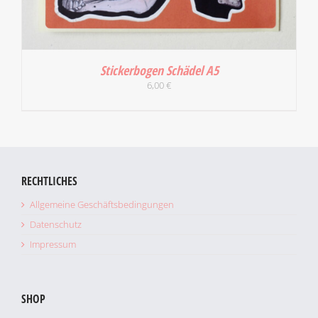
Stickerbogen Schädel A5
6,00
€
RECHTLICHES
Allgemeine Geschäftsbedingungen
Datenschutz
IN DEN WARENKORB
/
DETAILS
Impressum
SHOP