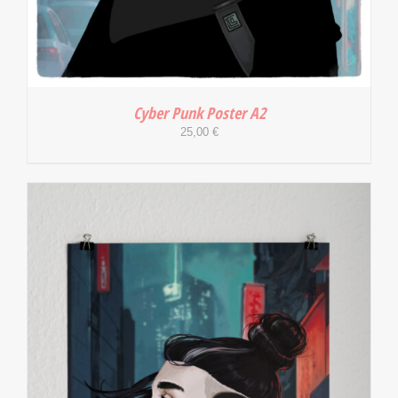
Cyber Punk Poster A2
25,00
€
IN DEN WARENKORB
/
DETAILS