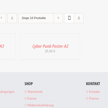
Zeige
16 Produkte
IN
DEN
WARENKORB
 A3
Cyber Punk Poster A2
/
25,00
€
DETAILS
SHOP
KONTAKT
edingungen
Warenkorb
Kontakt
Kasse
Presse
Widerrufserklärung