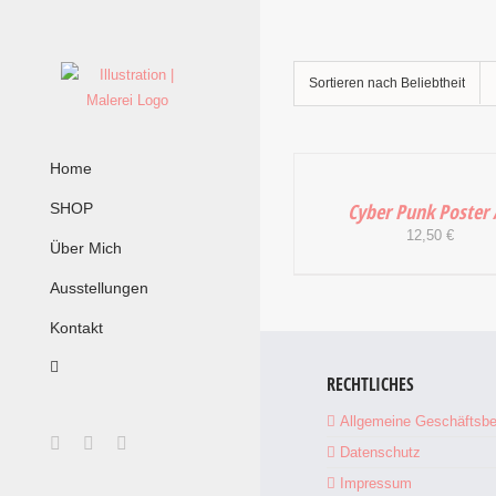
Zum
Inhalt
springen
Sortieren nach
Beliebtheit
IN
Home
DEN
WARENKORB
Cyber Punk Poster
SHOP
/
12,50
€
DETAILS
Über Mich
Ausstellungen
Kontakt
RECHTLICHES
Allgemeine Geschäftsb
Facebook
Instagram
E-
Datenschutz
Mail
Impressum