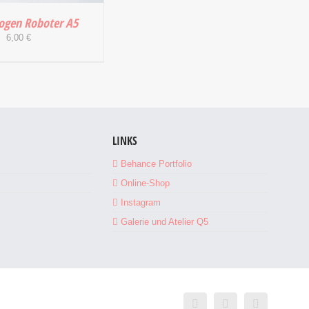
bogen Roboter A5
6,00
€
 WARENKORB
/
DETAILS
LINKS
Behance Portfolio
Online-Shop
Instagram
Galerie und Atelier Q5
Facebook
Instagram
E-