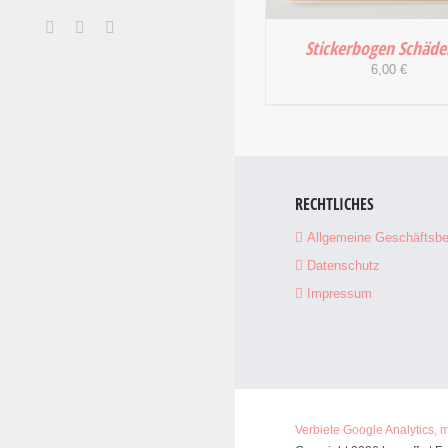
Facebook
Instagram
E-
Mail
Stickerbogen Schäde
6,00
€
IN DEN WARENKORB
DETAILS
RECHTLICHES
Allgemeine Geschäftsb
Datenschutz
Impressum
Verbiete Google Analytics, 