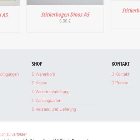
Sticker
Stickerbogen Dinos A5
l A5
6,00
€
IN DEN
IN DEN WARENKORB
/
/
DETAILS
SHOP
KONTAKT
edingungen
Warenkorb
Kontakt
Kasse
Presse
Widerrufserklärung
Zahlungsarten
Versand und Lieferung
mich zu verfolgen