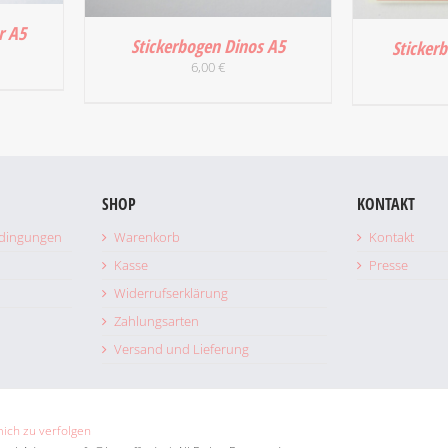
r A5
Stickerbogen Dinos A5
Sticker
6,00
€
/
IN DEN WARENKORB
/
IN DEN
DETAILS
SHOP
KONTAKT
edingungen
Warenkorb
Kontakt
Kasse
Presse
Widerrufserklärung
Zahlungsarten
Versand und Lieferung
mich zu verfolgen