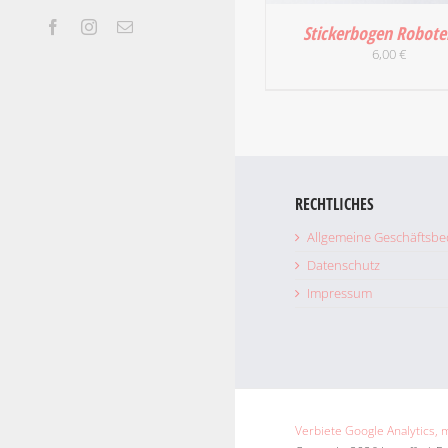
Facebook
Instagram
E-
Stickerbogen Robote
Mail
6,00
€
IN DEN WARENKORB
DETAILS
RECHTLICHES
Allgemeine Geschäftsb
Datenschutz
Impressum
Verbiete Google Analytics, 