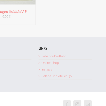
bogen Schädel A5
6,00
€
 WARENKORB
/
DETAILS
LINKS
Behance Portfolio
Online-Shop
Instagram
Galerie und Atelier Q5
Facebook
Instagram
E-