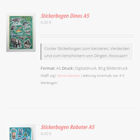
Stickerbogen Dinos A5
6,00
€
Cooler Stickerbogen zum Verzieren, Verdecken
und zum Verschönern von Dingen. Roooaarr!
IN DEN
Format:
A5
Druck:
Digitaldruck, 80 g Bilderdruck
WARENKORB
matt
/
zzgl.
Versandkosten
Lieferung innerhalb von 4-5
DETAILS
Werktagen
Stickerbogen Roboter A5
6,00
€