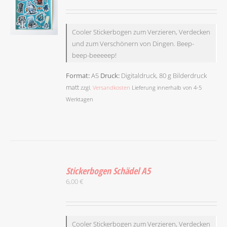
Cooler Stickerbogen zum Verzieren, Verdecken
und zum Verschönern von Dingen. Beep-
IN DEN
beep-beeeeep!
WARENKORB
/
Format:
A5
Druck:
Digitaldruck, 80 g Bilderdruck
DETAILS
matt
zzgl.
Versandkosten
Lieferung innerhalb von 4-5
Werktagen
IN
Stickerbogen Schädel A5
DEN
6,00
€
WARENKORB
/
DETAILS
Cooler Stickerbogen zum Verzieren, Verdecken