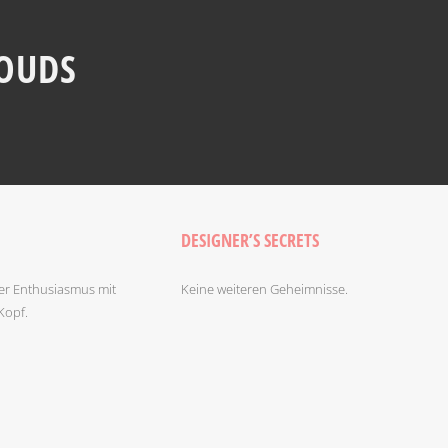
LOUDS
DESIGNER’S SECRETS
ller Enthusiasmus mit
Keine weiteren Geheimnisse.
Kopf.