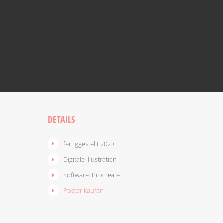
DETAILS
fertiggestellt 2020
Digitale Illustration
Software: Procreate
Poster kaufen