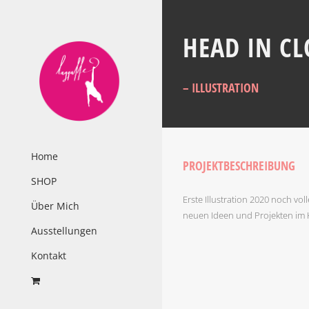
Zum
Inhalt
HEAD IN C
springen
– ILLUSTRATION
Home
PROJEKTBESCHREIBUNG
SHOP
Erste Illustration 2020 noch vo
Über Mich
neuen Ideen und Projekten im 
Ausstellungen
Kontakt