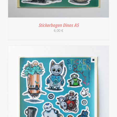
Stickerbogen Dinos A5
6,00
€
IN DEN WARENKORB
/
DETAILS