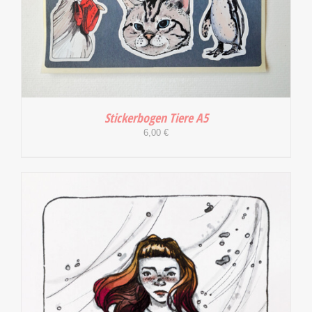
Stickerbogen Tiere A5
6,00
€
IN DEN WARENKORB
/
DETAILS