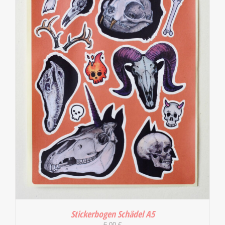
IN DEN WARENKORB
/
DETAILS
Stickerbogen Schädel A5
6,00
€