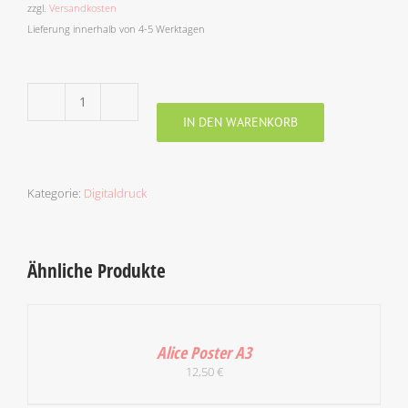
zzgl.
Versandkosten
Lieferung innerhalb von 4-5 Werktagen
Leaves
IN DEN WARENKORB
Girl
Kunstdruck
Menge
Kategorie:
Digitaldruck
Ähnliche Produkte
IN
DEN
WARENKORB
Alice Poster A3
/
12,50
€
DETAILS