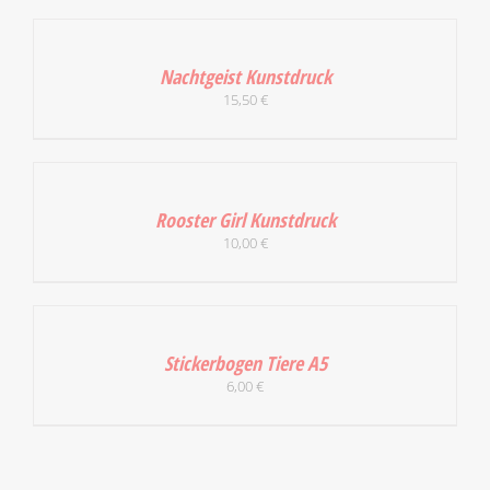
IN
DEN
WARENKORB
Nachtgeist Kunstdruck
/
15,50
€
DETAILS
IN
DEN
WARENKORB
Rooster Girl Kunstdruck
/
10,00
€
DETAILS
IN
DEN
WARENKORB
Stickerbogen Tiere A5
/
6,00
€
DETAILS