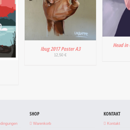
Head in 
Ibug 2017 Poster A3
12,50
€
IN DEN
IN DEN WARENKORB
/
DETAILS
SHOP
KONTAKT
/
edingungen
Warenkorb
Kontakt