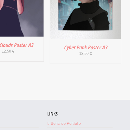
Clouds Poster A3
Cyber Punk Poster A3
12,50
€
12,50
€
 WARENKORB
/
IN DEN WARENKORB
/
DETAILS
DETAILS
LINKS
Behance Portfolio