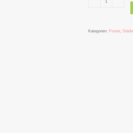
Leipzig-
Clara
Park
Poster
Kategorien:
Poster
,
Städt
Menge