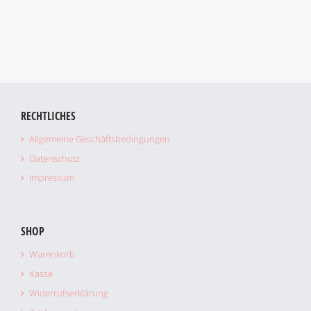
RECHTLICHES
Allgemeine Geschäftsbedingungen
Datenschutz
Impressum
Holy Oracles of Childhood
SHOP
Illustration
Zeichnung
Warenkorb
Kasse
Widerrufserklärung